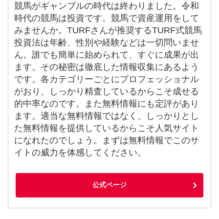
競馬がギャンブルの時代は終わりました。令和
時代の競馬は投資です。競馬で資産運用をして
みませんか。TURFさんが推奨するTURF式競馬
投資法は年齢、性別や経験などは一切問いませ
ん。誰でも簡単に始められて、すぐに成果が出
ます。その秘密は徹底した情報収集にあるよう
です。各カテゴリーごとにプロフェッショナル
がおり、しっかり精査しているからこそ成せる
的中率なのです。また無料情報にも定評があり
ます。適当な無料情報ではなく、しっかりとし
た無料情報を提供しているからこそ人気サイト
になれたのでしょう。まずは無料情報でこのサ
イトの威力を体感してください。
公式ページ