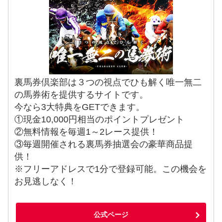
裏馬券倶楽部は３つの視点でひも解く唯一無二
の馬券術を提供するサイトです。
今なら3大特典をGETできます。
①現金10,000円相当のポイントプレゼント
②無料情報を毎週1～2レース提供！
③毎週開催される裏馬券抽選会の豪華商品提
供！
※フリーアドレスで1分で登録可能。この機会を
お見逃しなく！
公式ページ