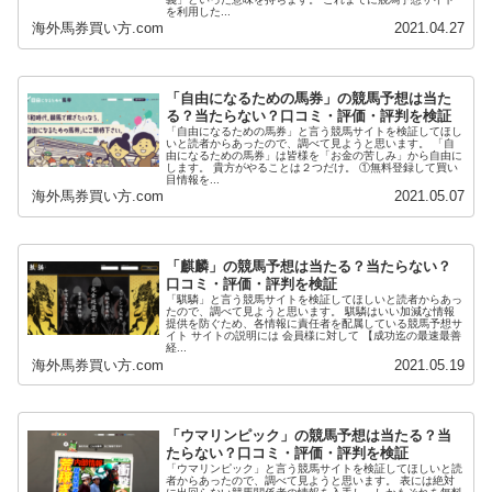
を利用した...
海外馬券買い方.com
2021.04.27
「自由になるための馬券」の競馬予想は当た
る？当たらない？口コミ・評価・評判を検証
「自由になるための馬券」と言う競馬サイトを検証してほし
いと読者からあったので、調べて見ようと思います。 「自
由になるための馬券」は皆様を「お金の苦しみ」から自由に
します。 貴方がやることは２つだけ。 ①無料登録して買い
目情報を...
海外馬券買い方.com
2021.05.07
「麒麟」の競馬予想は当たる？当たらない？
口コミ・評価・評判を検証
「騏驎」と言う競馬サイトを検証してほしいと読者からあっ
たので、調べて見ようと思います。 騏驎はいい加減な情報
提供を防ぐため、各情報に責任者を配属している競馬予想サ
イト サイトの説明には 会員様に対して 【成功迄の最速最善
経...
海外馬券買い方.com
2021.05.19
「ウマリンピック」の競馬予想は当たる？当
たらない？口コミ・評価・評判を検証
「ウマリンピック」と言う競馬サイトを検証してほしいと読
者からあったので、調べて見ようと思います。 表には絶対