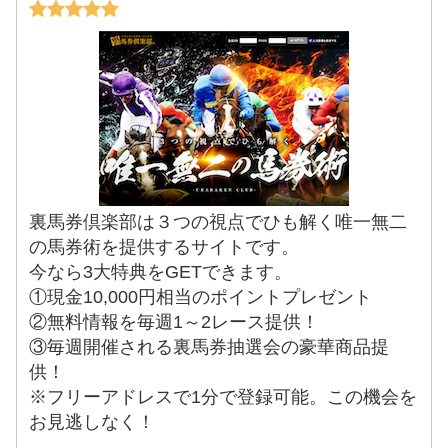
裏馬券倶楽部は３つの視点でひも解く唯一無二
の馬券術を提供するサイトです。
今なら3大特典をGETできます。
①現金10,000円相当のポイントプレゼント
②無料情報を毎週1～2レース提供！
③毎週開催される裏馬券抽選会の豪華商品提
供！
※フリーアドレスで1分で登録可能。この機会を
お見逃しなく！