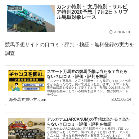
カンナ特別・ 文月特別・サルビ
浦和競馬
ア特別2020予想┃7月2日トリプ
ル馬単対象レース
2020.07.01
競馬予想サイトの口コミ・評判・検証・無料登録の実力を
調査
スマート万馬券の競馬予想は当たる？当たら
ない？口コミ・評価・評判を検証
「スマート万馬券」と言う競馬サイトを検証してほしいと読
者からあったので、調べて見ようと思います。 スマート万
馬券は競馬を投資として捉えており、年間1,000本以上の的
中実績を生み出している競馬予想サイト。 独占契約ルート
を40以...
海外馬券買い方.com
2021.05.14
アルカナム(ARCANUM)の予想は当たる？当た
らない？口コミ・評価・評判を検証
アルカナム(ARCANUM)と言う競馬サイトを検証してほしい
と読者からあったので、調べて見ようと思います。 アルカ
ナムとは、様々な意味を内包する言葉ではありますが、「奥
義」といった意味を持ちます。 これまでに競馬予想サイト