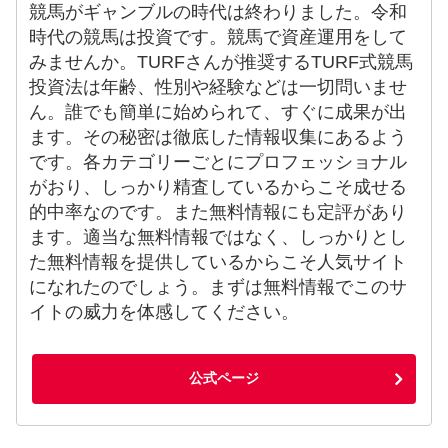
競馬がギャンブルの時代は終わりました。令和
時代の競馬は投資です。競馬で資産運用をして
みませんか。TURFさんが推奨するTURF式競馬
投資法は年齢、性別や経験などは一切問いませ
ん。誰でも簡単に始められて、すぐに成果が出
ます。その秘密は徹底した情報収集にあるよう
です。各カテゴリーごとにプロフェッショナル
がおり、しっかり精査しているからこそ成せる
的中率なのです。また無料情報にも定評があり
ます。適当な無料情報ではなく、しっかりとし
た無料情報を提供しているからこそ人気サイト
になれたのでしょう。まずは無料情報でこのサ
イトの威力を体感してください。
公式ページ