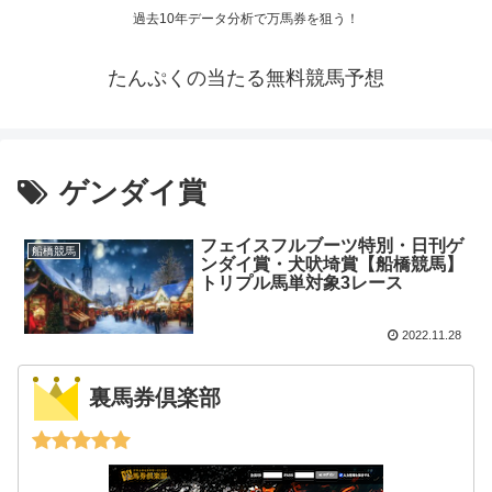
過去10年データ分析で万馬券を狙う！
たんぷくの当たる無料競馬予想
ゲンダイ賞
フェイスフルブーツ特別・日刊ゲ
船橋競馬
ンダイ賞・犬吠埼賞【船橋競馬】
トリプル馬単対象3レース
2022.11.28
裏馬券倶楽部