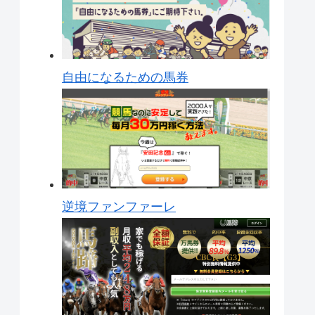
自由になるための馬券
逆境ファンファーレ