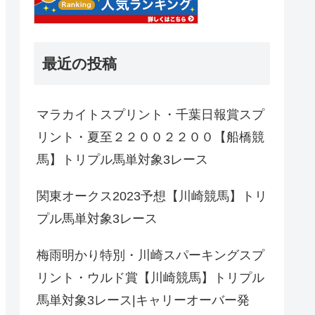
最近の投稿
マラカイトスプリント・千葉日報賞スプ
リント・夏至２２００２２００【船橋競
馬】トリプル馬単対象3レース
関東オークス2023予想【川崎競馬】トリ
プル馬単対象3レース
梅雨明かり特別・川崎スパーキングスプ
リント・ウルド賞【川崎競馬】トリプル
馬単対象3レース|キャリーオーバー発