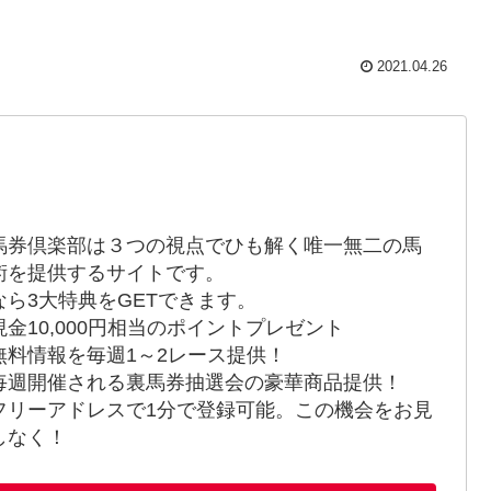
2021.04.26
馬券倶楽部は３つの視点でひも解く唯一無二の馬
術を提供するサイトです。
なら3大特典をGETできます。
現金10,000円相当のポイントプレゼント
無料情報を毎週1～2レース提供！
毎週開催される裏馬券抽選会の豪華商品提供！
フリーアドレスで1分で登録可能。この機会をお見
しなく！