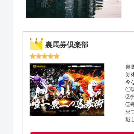
裏馬券倶楽部
裏
券
今
①
②
③
※
逃