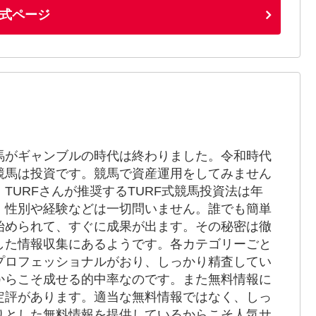
式ページ
馬がギャンブルの時代は終わりました。令和時代
競馬は投資です。競馬で資産運用をしてみません
。TURFさんが推奨するTURF式競馬投資法は年
、性別や経験などは一切問いません。誰でも簡単
始められて、すぐに成果が出ます。その秘密は徹
した情報収集にあるようです。各カテゴリーごと
プロフェッショナルがおり、しっかり精査してい
からこそ成せる的中率なのです。また無料情報に
定評があります。適当な無料情報ではなく、しっ
りとした無料情報を提供しているからこそ人気サ