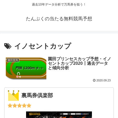
過去10年データ分析で万馬券を狙う！
たんぷくの当たる無料競馬予想
イノセントカップ
園田プリンセスカップ予想・イノ
園田競馬
セントカップ2020┃過去データ
と傾向分析
2020.09.23
裏馬券倶楽部