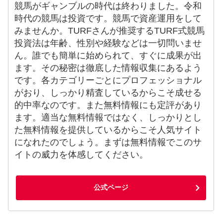
競馬がギャンブルの時代は終わりました。令和
時代の競馬は投資です。競馬で資産運用をして
みませんか。TURFさんが推奨するTURF式競馬
投資法は年齢、性別や経験などは一切問いませ
ん。誰でも簡単に始められて、すぐに成果が出
ます。その秘密は徹底した情報収集にあるよう
です。各カテゴリーごとにプロフェッショナル
がおり、しっかり精査しているからこそ成せる
的中率なのです。また無料情報にも定評があり
ます。適当な無料情報ではなく、しっかりとし
た無料情報を提供しているからこそ人気サイト
になれたのでしょう。まずは無料情報でこのサ
イトの威力を体感してください。
公式ページ