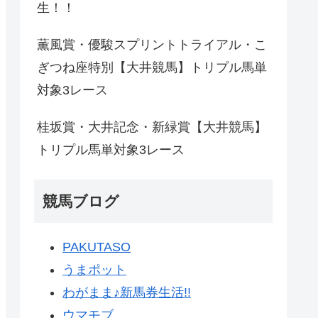
生！！
薫風賞・優駿スプリントトライアル・こ
ぎつね座特別【大井競馬】トリプル馬単
対象3レース
桂坂賞・大井記念・新緑賞【大井競馬】
トリプル馬単対象3レース
競馬ブログ
PAKUTASO
うまポット
わがまま♪新馬券生活!!
ウマモブ