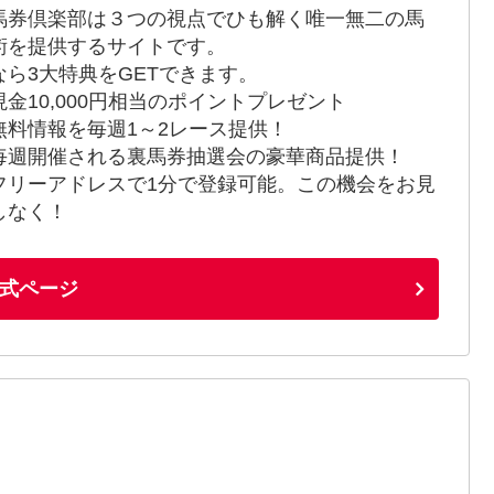
馬券倶楽部は３つの視点でひも解く唯一無二の馬
術を提供するサイトです。
なら3大特典をGETできます。
現金10,000円相当のポイントプレゼント
無料情報を毎週1～2レース提供！
毎週開催される裏馬券抽選会の豪華商品提供！
フリーアドレスで1分で登録可能。この機会をお見
しなく！
式ページ