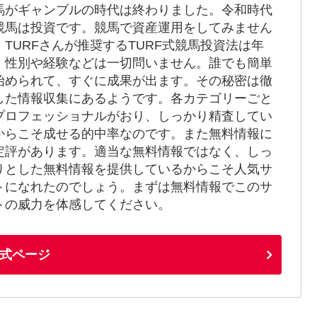
馬がギャンブルの時代は終わりました。令和時代
競馬は投資です。競馬で資産運用をしてみません
。TURFさんが推奨するTURF式競馬投資法は年
、性別や経験などは一切問いません。誰でも簡単
始められて、すぐに成果が出ます。その秘密は徹
した情報収集にあるようです。各カテゴリーごと
プロフェッショナルがおり、しっかり精査してい
からこそ成せる的中率なのです。また無料情報に
定評があります。適当な無料情報ではなく、しっ
りとした無料情報を提供しているからこそ人気サ
トになれたのでしょう。まずは無料情報でこのサ
トの威力を体感してください。
式ページ