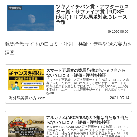
ツキノイチバン賞・アフター５ス
大井競馬
ター賞・サファイア賞┃9月8日
(大井)トリプル馬単対象３レース
予想
2020.09.08
競馬予想サイトの口コミ・評判・検証・無料登録の実力を
調査
スマート万馬券の競馬予想は当たる？当たら
ない？口コミ・評価・評判を検証
「スマート万馬券」と言う競馬サイトを検証してほしいと読
者からあったので、調べて見ようと思います。 スマート万
馬券は競馬を投資として捉えており、年間1,000本以上の的
中実績を生み出している競馬予想サイト。 独占契約ルート
を40以...
海外馬券買い方.com
2021.05.14
アルカナム(ARCANUM)の予想は当たる？当た
らない？口コミ・評価・評判を検証
アルカナム(ARCANUM)と言う競馬サイトを検証してほしい
と読者からあったので、調べて見ようと思います。 アルカ
ナムとは、様々な意味を内包する言葉ではありますが、「奥
義」といった意味を持ちます。 これまでに競馬予想サイト