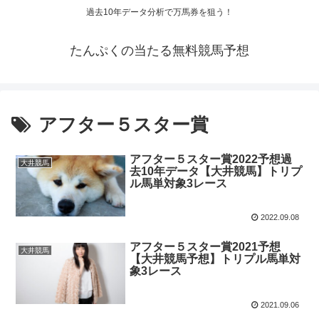
過去10年データ分析で万馬券を狙う！
たんぷくの当たる無料競馬予想
アフター５スター賞
アフター５スター賞2022予想過
大井競馬
去10年データ【大井競馬】トリプ
ル馬単対象3レース
2022.09.08
アフター５スター賞2021予想
大井競馬
【大井競馬予想】トリプル馬単対
象3レース
2021.09.06