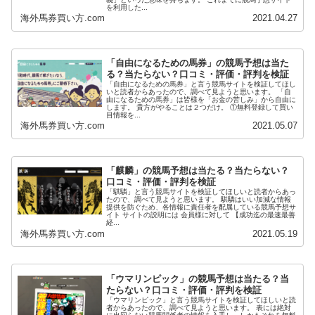
を利用した...
海外馬券買い方.com
2021.04.27
「自由になるための馬券」の競馬予想は当た
る？当たらない？口コミ・評価・評判を検証
「自由になるための馬券」と言う競馬サイトを検証してほし
いと読者からあったので、調べて見ようと思います。 「自
由になるための馬券」は皆様を「お金の苦しみ」から自由に
します。 貴方がやることは２つだけ。 ①無料登録して買い
目情報を...
海外馬券買い方.com
2021.05.07
「麒麟」の競馬予想は当たる？当たらない？
口コミ・評価・評判を検証
「騏驎」と言う競馬サイトを検証してほしいと読者からあっ
たので、調べて見ようと思います。 騏驎はいい加減な情報
提供を防ぐため、各情報に責任者を配属している競馬予想サ
イト サイトの説明には 会員様に対して 【成功迄の最速最善
経...
海外馬券買い方.com
2021.05.19
「ウマリンピック」の競馬予想は当たる？当
たらない？口コミ・評価・評判を検証
「ウマリンピック」と言う競馬サイトを検証してほしいと読
者からあったので、調べて見ようと思います。 表には絶対