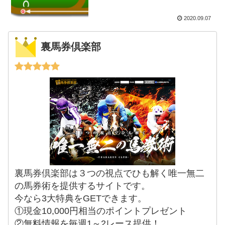
2020.09.07
裏馬券倶楽部
裏馬券倶楽部は３つの視点でひも解く唯一無二
の馬券術を提供するサイトです。
今なら3大特典をGETできます。
①現金10,000円相当のポイントプレゼント
②無料情報を毎週1～2レース提供！