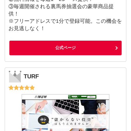
③毎週開催される裏馬券抽選会の豪華商品提
供！
※フリーアドレスで1分で登録可能。この機会を
お見逃しなく！
公式ページ
TURF