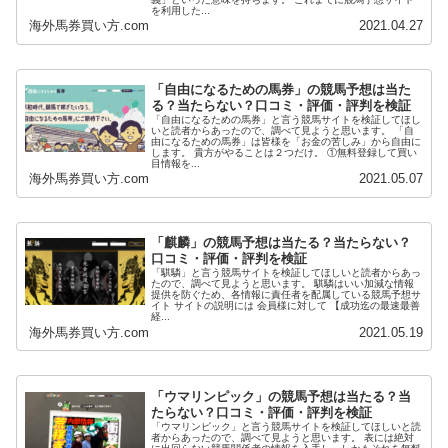
を利用した...
海外馬券買い方.com
2021.04.27
「自由になるための馬券」の競馬予想は当た
る？当たらない？口コミ・評価・評判を検証
「自由になるための馬券」と言う競馬サイトを検証してほし
いと読者からあったので、調べて見ようと思います。 「自
由になるための馬券」は皆様を「お金の苦しみ」から自由に
します。 貴方がやることは２つだけ。 ①無料登録して買い
目情報を...
海外馬券買い方.com
2021.05.07
「麒麟」の競馬予想は当たる？当たらない？
口コミ・評価・評判を検証
「騏驎」と言う競馬サイトを検証してほしいと読者からあっ
たので、調べて見ようと思います。 騏驎はいい加減な情報
提供を防ぐため、各情報に責任者を配属している競馬予想サ
イト サイトの説明には 会員様に対して 【成功迄の最速最善
経...
海外馬券買い方.com
2021.05.19
「ウマリンピック」の競馬予想は当たる？当
たらない？口コミ・評価・評判を検証
「ウマリンピック」と言う競馬サイトを検証してほしいと読
者からあったので、調べて見ようと思います。 表には絶対