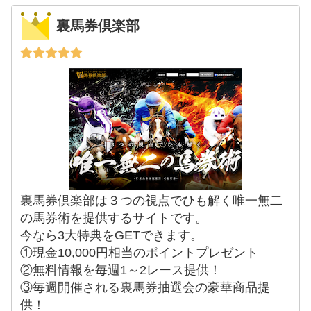
裏馬券倶楽部
裏馬券倶楽部は３つの視点でひも解く唯一無二
の馬券術を提供するサイトです。
今なら3大特典をGETできます。
①現金10,000円相当のポイントプレゼント
②無料情報を毎週1～2レース提供！
③毎週開催される裏馬券抽選会の豪華商品提
供！