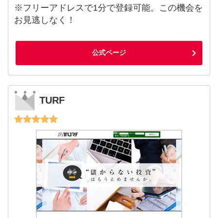
※フリーアドレスで1分で登録可能。この機会を
お見逃しなく！
公式ページ
TURF