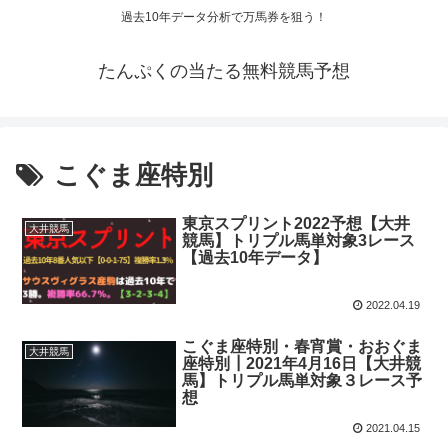
過去10年データ分析で万馬券を狙う！
たんぷくの当たる無料競馬予想
こぐま座特別
東京スプリント2022予想【大井
大井競馬
競馬】トリプル馬単対象3レース
【過去10年データ】
2022.04.19
こぐま座特別・春宵賞・おおぐま
大井競馬
座特別┃2021年4月16日【大井競
馬】トリプル馬単対象３レース予
想
2021.04.15