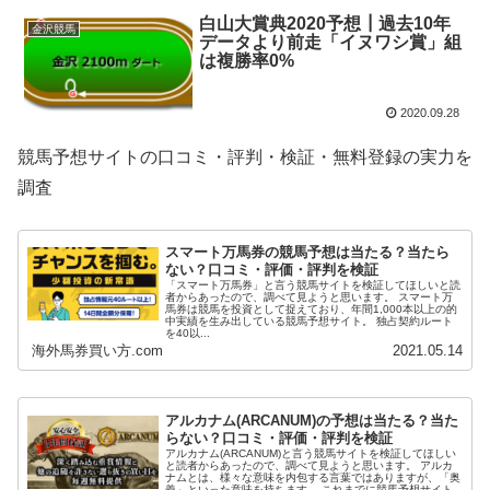
白山大賞典2020予想┃過去10年
金沢競馬
データより前走「イヌワシ賞」組
は複勝率0%
2020.09.28
競馬予想サイトの口コミ・評判・検証・無料登録の実力を
調査
スマート万馬券の競馬予想は当たる？当たら
ない？口コミ・評価・評判を検証
「スマート万馬券」と言う競馬サイトを検証してほしいと読
者からあったので、調べて見ようと思います。 スマート万
馬券は競馬を投資として捉えており、年間1,000本以上の的
中実績を生み出している競馬予想サイト。 独占契約ルート
を40以...
海外馬券買い方.com
2021.05.14
アルカナム(ARCANUM)の予想は当たる？当た
らない？口コミ・評価・評判を検証
アルカナム(ARCANUM)と言う競馬サイトを検証してほしい
と読者からあったので、調べて見ようと思います。 アルカ
ナムとは、様々な意味を内包する言葉ではありますが、「奥
義」といった意味を持ちます。 これまでに競馬予想サイト