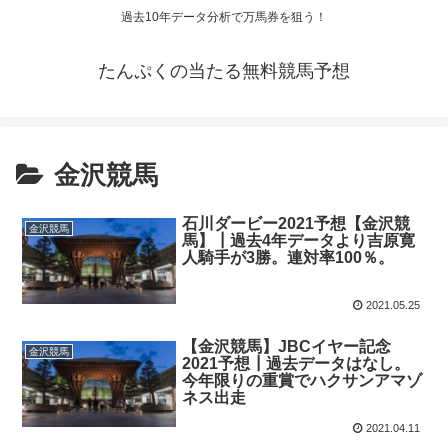
過去10年データ分析で万馬券を狙う！
たんぷくの当たる無料競馬予想
金沢競馬
石川ダービー2021予想【金沢競
金沢競馬
馬】┃過去4年データより吉原寛
人騎手が3勝。連対率100％。
2021.05.25
【金沢競馬】JBCイヤー記念
金沢競馬
2021予想┃過去データはなし。
今年限りの重賞でハクサンアマゾ
ネス出走
2021.04.11