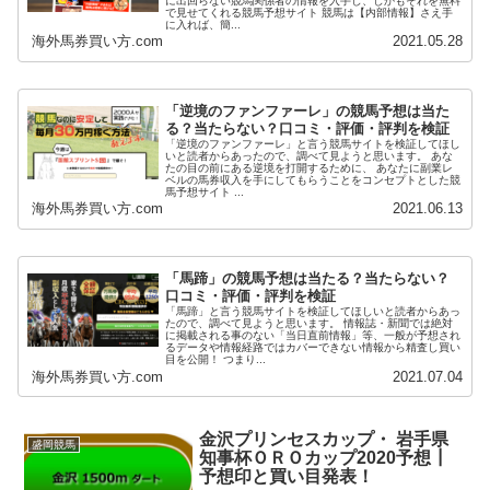
に出回らない競馬関係者の情報を入手し、しかもそれを無料
で見せてくれる競馬予想サイト 競馬は【内部情報】さえ手
に入れば、簡...
海外馬券買い方.com
2021.05.28
「逆境のファンファーレ」の競馬予想は当た
る？当たらない？口コミ・評価・評判を検証
「逆境のファンファーレ」と言う競馬サイトを検証してほし
いと読者からあったので、調べて見ようと思います。 あな
たの目の前にある逆境を打開するために、 あなたに副業レ
ベルの馬券収入を手にしてもらうことをコンセプトとした競
馬予想サイト ...
海外馬券買い方.com
2021.06.13
「馬蹄」の競馬予想は当たる？当たらない？
口コミ・評価・評判を検証
「馬蹄」と言う競馬サイトを検証してほしいと読者からあっ
たので、調べて見ようと思います。 情報誌・新聞では絶対
に掲載される事のない「当日直前情報」等、一般が予想され
るデータや情報経路ではカバーできない情報から精査し買い
目を公開！ つまり...
海外馬券買い方.com
2021.07.04
金沢プリンセスカップ・ 岩手県
盛岡競馬
知事杯ＯＲＯカップ2020予想┃
予想印と買い目発表！